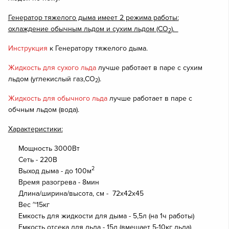
Генератор тяжелого дыма имеет 2 режима работы:
охлаждение обычным льдом и сухим льдом (CO
).
2
Инструкция
к Генератору тяжелого дыма.
Жидкость для сухого льда
лучше работает в паре с сухим
льдом (углекислый газ,CO
).
2
Жидкость для обычного льда
лучше работает в паре с
обчным льдом (вода).
Характеристики:
Мощность 3000Вт
Сеть - 220В
2
Выход дыма - до 100м
Время разогрева - 8мин
Длина/ширина/высота, см - 72х42х45
Вес ~15кг
Емкость для жидкости для дыма - 5,5л (на 1ч работы)
Емкость отсека для льда - 15л (вмещает 5-10кг льда)