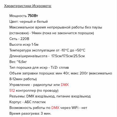
Характеристики Искромета:
Мощность
750Вт
Цвет: черный и белый
Максимальное время непрерывной работы без паузы
(остановки) - 14мин (пока не закончится порошок)
Сеть - 220В
Высота искр 1-5м
Температура эксплуатации от -10*C до +50*C
Длина/ширина/высота - 17.5см/17.5см/25.5см
Вес ~6,6кг
Тип порошка для искр - Ti/Zr сплав
Объем заправки порошка: мин 40г, макс 200г (максимально
8-12мин работы)
Управление - радиопульт или
DMX
512
контроллер (по проводу)
Разъемы: DMX вход/выход, питание вход/выход
Корпус - АБС пластик
Возможность работы по
DMX
через WiFi - нет
Время разогрева: 3 мин.