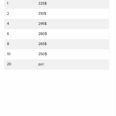
1
325$
2
310$
4
295$
6
280$
8
265$
10
250$
20
дог.