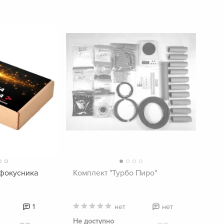
 фокусника
Комплект "Турбо Пиро"
1
нет
нет
Не доступно