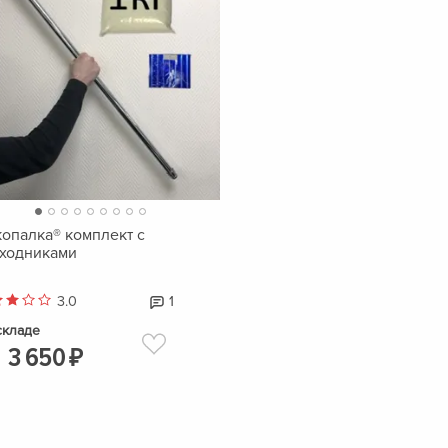
опалка® комплект с
ходниками
3.0
1
складе
т
3
650
₽