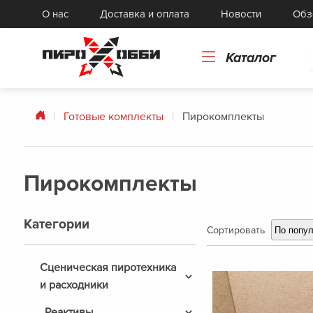
Картонные и бумажные изделия
Го
О нас
Доставка и оплата
Новости
Обз
Токарные изделия, прессформы
То
Каталог
Готовые комплекты
Пирокомплекты
Пирокомплекты
Категории
Сортировать
По попу
Сценическая пиротехника
и расходники
Холодные фонтаны
(
14
)
Реактивы