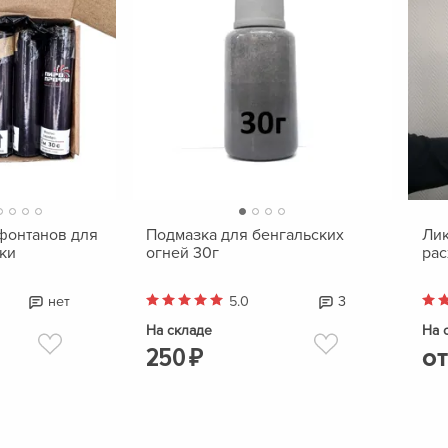
фонтанов для
Подмазка для бенгальских
Лик
ки
огней 30г
рас
нет
5.0
3
На складе
На 
250
о
₽