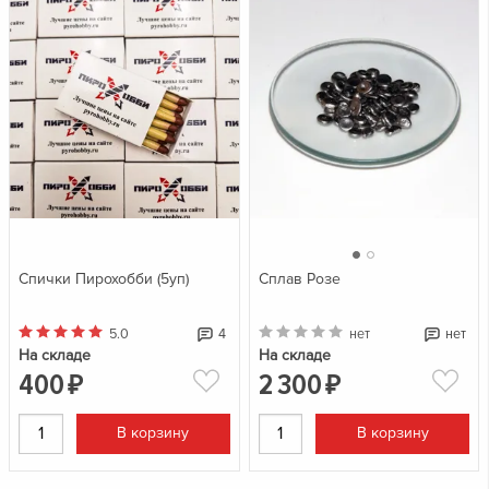
Спички Пирохобби (5уп)
Сплав Розе
5.0
4
нет
нет
На складе
На складе
400
2
300
₽
₽
В корзину
В корзину