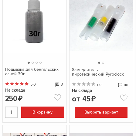
Подмазка для бенгальских
Замедлитель
огней 30г
пиротехический Pyroclock
5.0
3
нет
нет
На складе
На складе
250
от
45
₽
₽
В корзину
Выбрать вариант