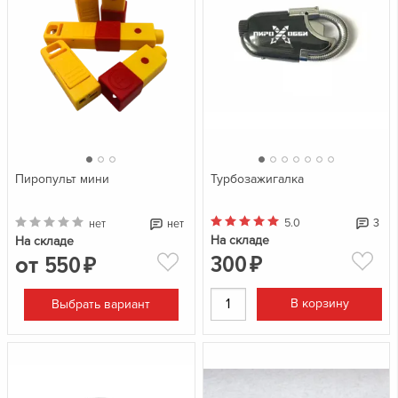
Турбозажигалка
Пиропульт мини
5.0
3
нет
нет
На складе
На складе
300
от
550
₽
₽
В корзину
Выбрать вариант