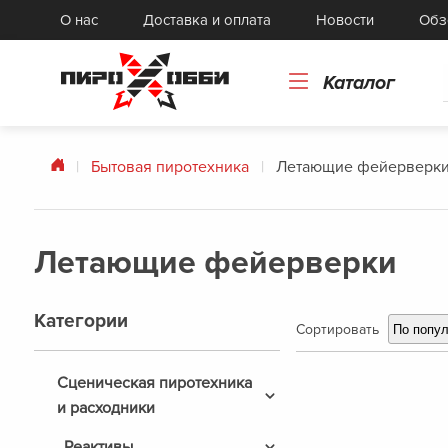
Картонные и бумажные изделия
Го
О нас
Доставка и оплата
Новости
Обз
Токарные изделия, прессформы
То
Каталог
Бытовая пиротехника
Летающие фейерверк
Летающие фейерверки
Категории
Сортировать
По попу
Сценическая пиротехника
и расходники
Холодные фонтаны
(
14
)
Реактивы