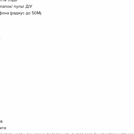
папок/ пульт Д/У
она (радиус до 50М).
y
ов
кта