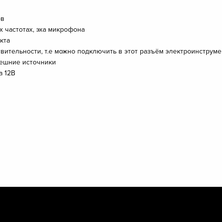
ов
х частотах, эха микрофона
кта
вительности, т.е можно подключить в этот разъём электроинструм
нешние источники
а 12В