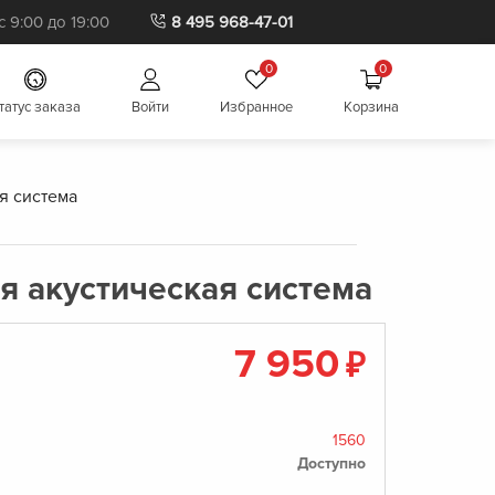
 9:00 до 19:00
8 495 968-47-01
0
0
татус заказа
Войти
Избранное
Корзина
я система
я акустическая система
7 950
₽
1560
Доступно