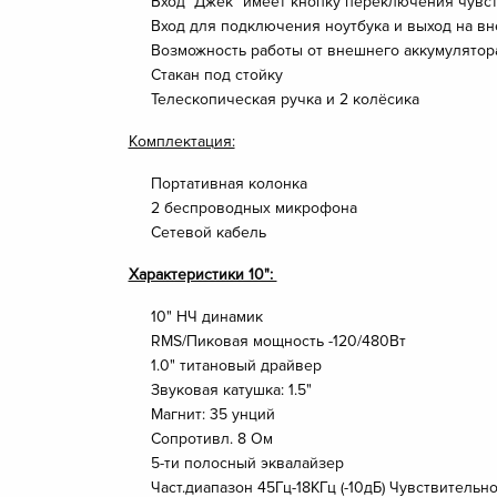
Вход "Джек" имеет кнопку переключения чувст
Вход для подключения ноутбука и выход на в
Возможность работы от внешнего аккумулятор
Стакан под стойку
Телескопическая ручка и 2 колёсика
Комплектация:
Портативная колонка
2 беспроводных микрофона
Сетевой кабель
Характеристики 10":
10" НЧ динамик
RMS/Пиковая мощность -120/480Вт
1.0" титановый драйвер
Звуковая катушка: 1.5"
Магнит: 35 унций
Сопротивл. 8 Ом
5-ти полосный эквалайзер
Част.диапазон 45Гц-18КГц (-10дБ) Чувствительн