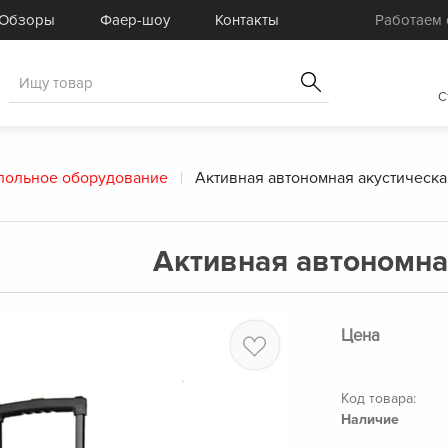
Готовые комплекты
Услуги
Обзоры
Фаер-шоу
Контакты
Работаем с
Товары для спецэффектов
Распродажа
C
польное оборудование
Активная автономная акустическа
Активная автономна
Цена
Код товара:
Наличие