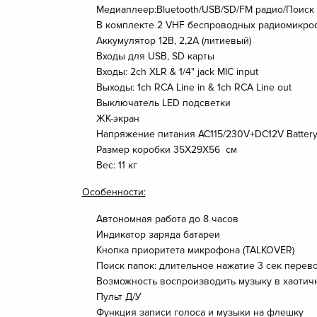
Медиаплеер:Bluetooth/USB/SD/FM радио/Поиск 
В комплекте 2 VHF беспроводных радиомикроф
Аккумулятор 12В, 2,2А (литиевый)
Входы для USB, SD карты
Входы: 2ch XLR & 1/4" jack MIC input
Выходы: 1ch RCA Line in & 1ch RCA Line out
Выключатель LED подсветки
ЖК-экран
Напряжение питания AC115/230V+DC12V Batter
Размер коробки 35X29X56 см
Вес: 11 кг
Особенности:
Автономная работа до 8 часов
Индикатор заряда батареи
Кнопка приоритета микрофона (TALKOVER)
Поиск папок: длительное нажатие 3 сек перев
Возможность воспроизводить музыку в хаотичн
Пульт Д/У
Функция записи голоса и музыки на флешку