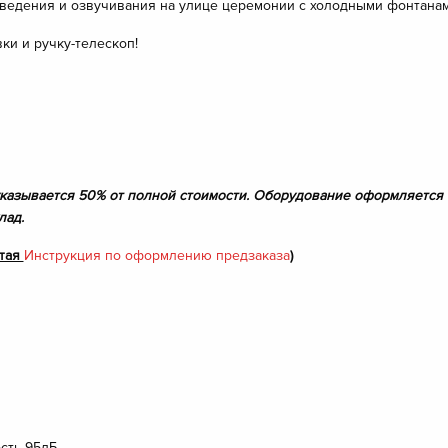
 ведения и озвучивания на улице церемонии с холодными фонтанам
ки и ручку-телескоп!
указывается 50% от полной стоимости. Оборудование оформляется п
клад.
итая
Инструкция по оформлению предзаказа
)
ость 95дБ