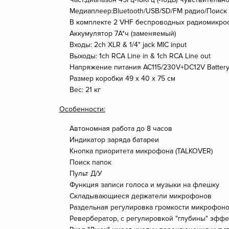
Медиаплеер:Bluetooth/USB/SD/FM радио/Поиск 
В комплекте 2 VHF беспроводных радиомикроф
Аккумулятор 7А*ч (заменяемый)
Входы: 2ch XLR & 1/4" jack MIC input
Выходы: 1ch RCA Line in & 1ch RCA Line out
Напряжение питания AC115/230V+DC12V Batter
Размер коробки 49 x 40 x 75 см
Вес: 21 кг
Особенности:
Автономная работа до 8 часов
Индикатор заряда батареи
Кнопка приоритета микрофона (TALKOVER)
Поиск папок
Пульт Д/У
Функция записи голоса и музыки на флешку
Складывающиеся держатели микрофонов
Раздельная регулировка громкости микрофон
Ревербератор, с регулировкой "глубины" эффе