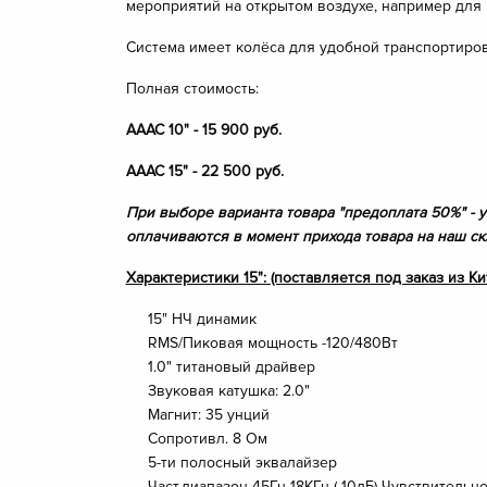
мероприятий на открытом воздухе, например для
Система имеет колёса для удобной транспортиров
Полная стоимость:
АААС 10" - 15 900 руб.
АААС 15" - 22 500 руб.
При выборе варианта товара "предоплата 50%" - 
оплачиваются в момент прихода товара на наш с
Характеристики 15": (поставляется под заказ из К
15" НЧ динамик
RMS/Пиковая мощность -120/480Вт
1.0" титановый драйвер
Звуковая катушка: 2.0"
Магнит: 35 унций
Сопротивл. 8 Ом
5-ти полосный эквалайзер
Част.диапазон 45Гц-18КГц (-10дБ) Чувствительн