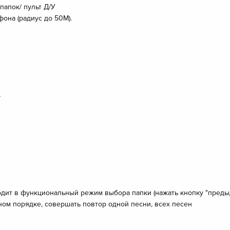
папок/ пульт Д/У
она (радиус до 50М).
y
одит в функциональный режим выбора папки (нажать кнопку "преды
ом порядке, совершать повтор одной песни, всех песен