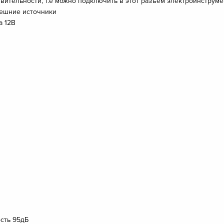
вительности, т.е можно подключить в этот разъём электроинструм
нешние источники
а 12В
ость 95дБ