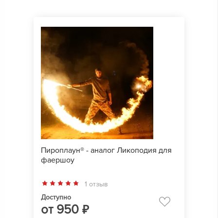
Пироплаун® - аналог Ликоподия для
фаершоу
1 отзыв
Доступно
от
950
₽