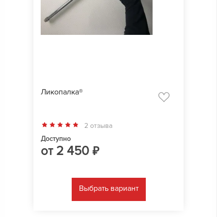
Ликопалка®
2 отзыва
Доступно
от
2 450
₽
Выбрать вариант