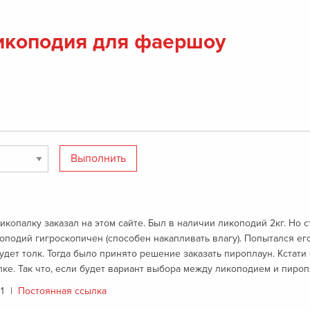
Ликоподия для фаершоу
копалку заказал на этом сайте. Был в наличии ликоподий 2кг. Но 
коподий гигроскопичен (способен накапливать влагу). Попытался его
дет толк. Тогда было принято решение заказать пироплаун. Кстати
ке. Так что, если будет вариант выбора между ликоподием и пиро
11
|
Постоянная ссылка