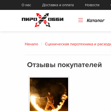
Картонные и бумажные изделия
О нас
Доставка и оплата
Новости
Токарные изделия, прессформы
Каталог
Начало
Сценическая пиротехника и расход
Отзывы покупателей