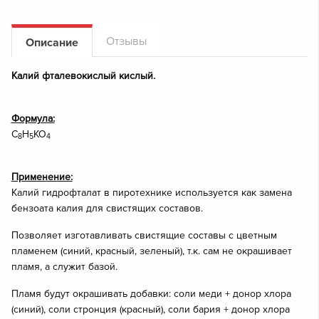
Отзывы
Описание
Калий фталевокислый кислый.
Формула:
C
H
KO
8
5
4
Применение:
Калий гидрофталат в пиротехнике используется как замена
бензоата калия для свистящих составов.
Позволяет изготавливать свистящие составы с цветным
пламенем (синий, красный, зеленый), т.к. сам не окрашивает
пламя, а служит базой.
Пламя будут окрашивать добавки: соли меди + донор хлора
(синий), соли стронция (красный), соли бария + донор хлора