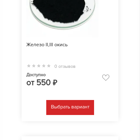
Железо II,III окись
0 отзывов
Доступно
от
550
₽
Выбрать вариант