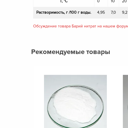
T, °C
0
10
20
Растворимость, г /100 г воды.
4,95
7,0
9,2
Обсуждение товара Барий нитрат на нашем фору
Рекомендуемые товары