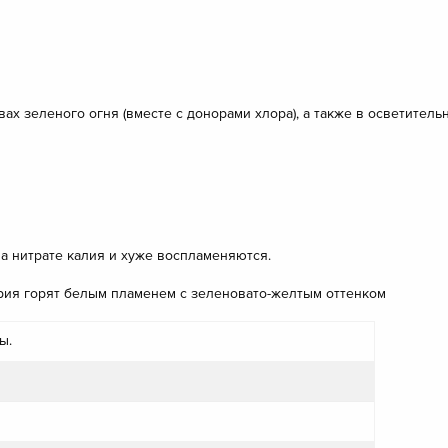
вах зеленого огня (вместе с донорами хлора), а также в осветител
на нитрате калия и хуже воспламеняются.
ария горят белым пламенем с зеленовато-желтым оттенком
ы.