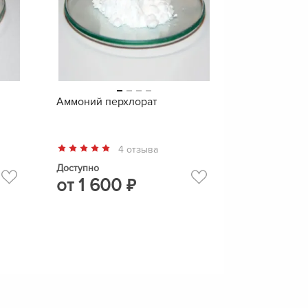
Аммоний перхлорат
4 отзыва
Доступно
от
1 600
₽