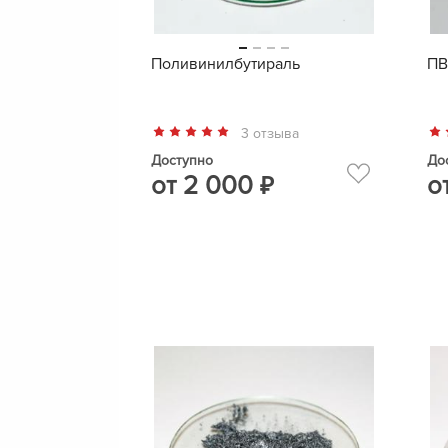
Поливинилбутираль
ПВ
3 отзыва
Доступно
До
от
2 000
о
₽