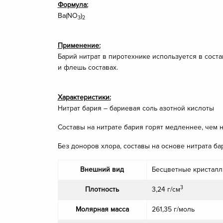
Формула:
Ba(NO
)
3
2
Применение:
Барий нитрат в пиротехнике используется в соста
и флешь составах.
Характеристики:
Нитрат бария – бариевая соль азотной кислоты
Составы на нитрате бария горят медленнее, чем 
Без доноров хлора, составы на основе нитрата б
Внешний вид
Бесцветные кристалл
3
Плотность
3,24 г/см
Молярная масса
261,35 г/моль