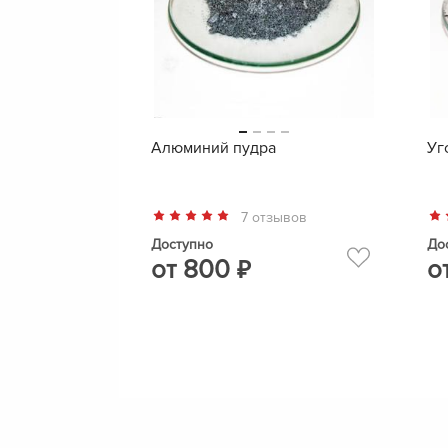
Алюминий пудра
Уг
7 отзывов
Доступно
До
от
800
о
₽