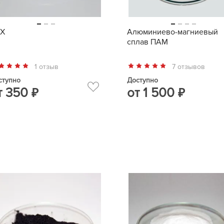
Х
Алюминиево-магниевый
сплав ПАМ
1 отзыв
7 отзывов
ступно
Доступно
т
350
от
1 500
₽
₽