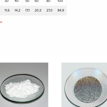
30
40
50
60
80
100
11,6
14,2
17,1
20,3
27,0
84,9
ме