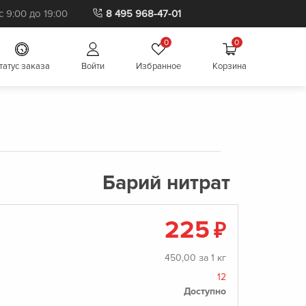
 9:00 до 19:00
8 495 968-47-01
0
0
татус заказа
Войти
Избранное
Корзина
Барий нитрат
225
₽
450,00 за 1 кг
12
Доступно