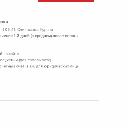
авки
, ТК КИТ, Самовывоз, Курьер
ечение 1..3 дней (в среднем) после оплаты
й на сайте
олучении (для самовывоза)
счетный счет (в т.ч. для юридических лиц)