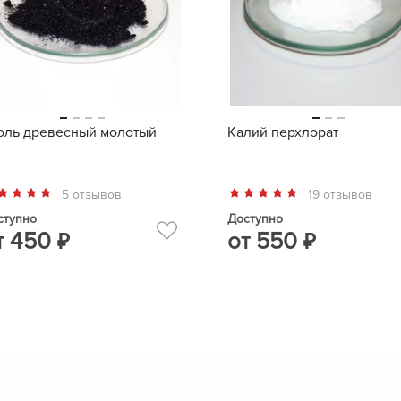
оль древесный молотый
Калий перхлорат
5 отзывов
19 отзывов
ступно
Доступно
т
450
от
550
₽
₽