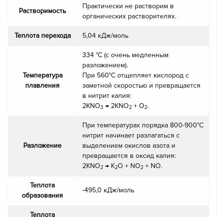
Практически не растворим в
Растворимость
органических растворителях.
Теплота перехода
5,04 кДж/моль
334 °С (с очень медленным
разложением).
Температура
При 560°С отщепляет кислород с
плавления
заметной скоростью и превращается
в нитрит калия:
2KNO
→ 2KNO
+ O
.
3
2
2
При температурах порядка 800-900°С
нитрит начинает разлагаться с
Разложение
выделением окислов азота и
превращается в оксид калия:
2KNO
→ K
O + NO
+ NO.
2
2
2
Теплота
-495,0 кДж/моль
образования
Теплота