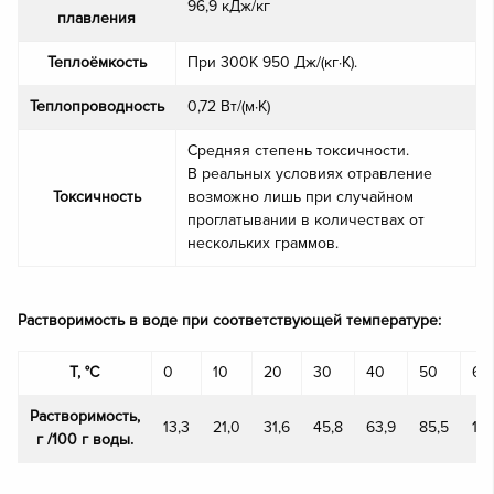
96,9 кДж/кг
плавления
Теплоёмкость
При 300K 950 Дж/(кг·К).
Теплопроводность
0,72 Вт/(м·К)
Средняя степень токсичности.
В реальных условиях отравление
Токсичность
возможно лишь при случайном
проглатывании в количествах от
нескольких граммов.
Растворимость в воде при соответствующей температуре:
T, °C
0
10
20
30
40
50
60
Растворимость,
13,3
21,0
31,6
45,8
63,9
85,5
110
г /100 г воды.