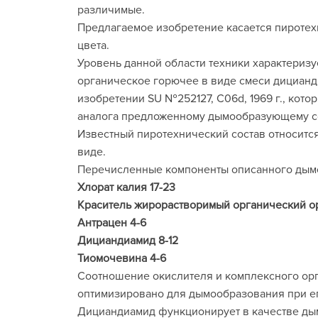
различимые.
Предлагаемое изобретение касается пироте
цвета.
Уровень данной области техники характериз
органическое горючее в виде смеси дицианд
изобретении SU №252127, С06d, 1969 г., кот
аналога предложенному дымообразующему со
Известный пиротехнический состав относитс
виде.
Перечисленные компоненты описанного дымо
Хлорат калия 17-23
Краситель жирорастворимый органический о
Антрацен 4-6
Дициандиамид 8-12
Тиомочевина 4-6
Соотношение окислителя и комплексного ор
оптимизировано для дымообразования при ег
Дициандиамид функционирует в качестве дым