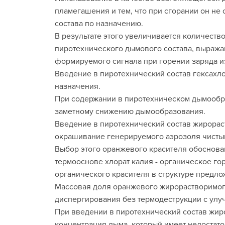
пламегашения и тем, что при сгорании он н
состава по назначению.
В результате этого увеличивается количеств
пиротехнического дымового состава, выраж
формируемого сигнала при горении заряда из
Введение в пиротехнический состав гексахло
назначения.
При содержании в пиротехническом дымообра
заметному снижению дымообразования.
Введение в пиротехнический состав жирорас
окрашивание генерируемого аэрозоля чистым
Выбор этого оранжевого красителя обоснован 
термооснове хлорат калия - органическое го
органического красителя в структуре предл
Массовая доля оранжевого жирорастворимог
диспергирования без термодеструкции с улу
При введении в пиротехнический состав жир
концентрация дыма, который имеет недостат