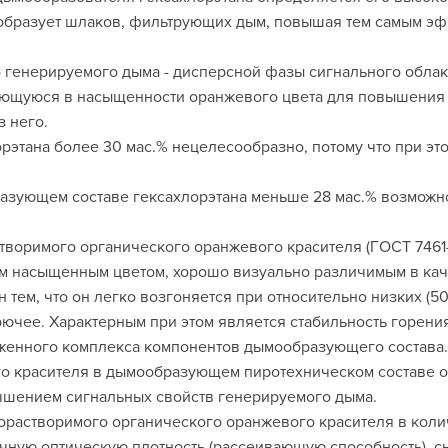
е образует шлаков, фильтрующих дым, повышая тем самым э
о генерируемого дыма - дисперсной фазы сигнального обла
ающуюся в насыщенности оранжевого цвета для повышения 
 него.
рэтана более 30 мас.% нецелесообразно, потому что при эт
зующем составе гексахлорэтана меньше 28 мас.% возможно 
творимого органического оранжевого красителя (ГОСТ 7461
 насыщенным цветом, хорошо визуально различимым в каче
тем, что он легко возгоняется при относительно низких (50
рючее. Характерным при этом является стабильность горени
оженного комплекса компонентов дымообразующего состава
о красителя в дымообразующем пиротехническом составе о
чшением сигнальных свойств генерируемого дыма.
орастворимого органического оранжевого красителя в коли
очную оптическую плотность (рассеивающую способность), 