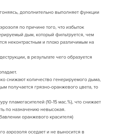
озгоняясь, дополнительно выполняет функции
розоля по причине того, что избыток
ерируемый дым, который фильтруется, чем
тся неконтрастным и плохо различимым на
деструкции, в результате чего образуется
опадает.
зко снижают количество генерируемого дыма,
ым получается грязно-оранжевого цвета, то
у пламегасителей (10-15 мас.%), что снижает
сть по назначению невысокая.
бавлении оранжевого красителя)
о аэрозоля оседает и не выносится в