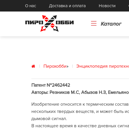
Реактивы
О нас
Доставка и оплата
Новости
К
Книги
Го
Картонные и бумажные изделия
То
Каталог
Токарные изделия, прессформы
с
Пирохобби
»
Энциклопедия пиротехн
Патент №2462442
Авторы: Резников М.С, Абызов Н.З, Емельяно
Изобретение относится к термическим состав
нескольких твердых веществ, и может быть и
дымовой сигнал.
В настоящее время в качестве дневных сигн