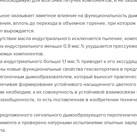
, необходимую для возгонки летучих компонентов, и не оказ
ьное оказывает заметное влияние на функциональность дымо
рения, вплоть до перехода в объемное горение, при котором
ал вырождается.
утствии масла индустриального исключается пыление, комп
а индустриального меньше 0,9 мас.% ухудшается прессуемо
аемых компонентов.
 индустриального больше 1,1 мас.% приводит к его экссудац
ены новые функциональные свойства гексахлорэтана в пр
озгоночным дымообразователем, который выносит практичес
печивая формирование устойчивого насыщенного цветного 
к необходим; а их совокупность в устойчивой взаимосвязи
разобщенности, то есть поставленная в изобретении технич
редложенного сигнального дымообразующего пиротехническ
римента и проверено натурными испытаниями опытных заряд
та.