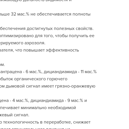
льше 32 мас.% не обеспечивается полноты
беспечения достигнутых полезных свойств.
птимизировано для того, чтобы получить ее
ерируемого аэрозоля.
вателя, что повышает эффективность
ом.
трацена - 6 мас.%, дициандиамида - 11 мас.%
 избыток органического горючего
елом дымовой сигнал имеет грязно-оранжевую
на - 4 мас.%, дициандиамида - 9 мас.% и
беспечивает минимально необходимой
жевый сигнал.
 технологичность в переработке, снижает