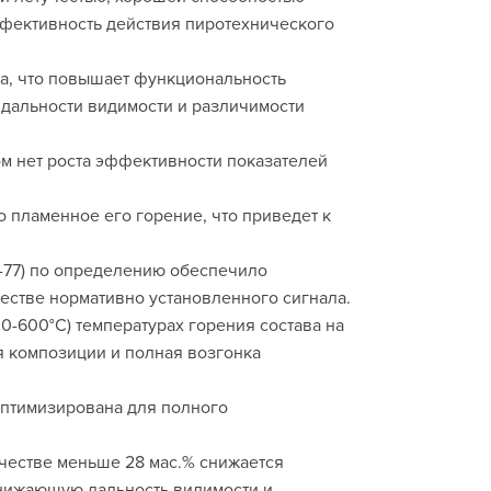
ффективность действия пиротехнического
ка, что повышает функциональность
дальности видимости и различимости
ом нет роста эффективности показателей
пламенное его горение, что приведет к
-77) по определению обеспечило
стве нормативно установленного сигнала.
0-600°С) температурах горения состава на
я композиции и полная возгонка
.
птимизирована для полного
честве меньше 28 мас.% снижается
снижающую дальность видимости и