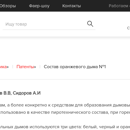
Товары для Фаер-шоу
омплектующие
Обзоры
Фаер-шоу
Контакты
Работаем с
Реквизит для Фаер-шоу
товые комплекты
Услуги
вары для
пецэффектов
Распродажа
C
ика
»
Патенты
»
Состав оранжевого дыма №1
в В.В, Сидоров А.И
ам, а более конкретно к средствам для образования дымовы
спользовано в качестве пиротехнического состава, при гор
альных дымов используются три цвета: белый, черный и ора