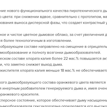
ние нового функционального качества пиротехнического д
цвета: при снижении вдвое, сравнительно с прототипом, м
азования выноса дисперсной фазы, что создает контрастный
ное и чистое цветное дымовое облако, за счет увеличения 
я более технологичным в изготовлении.
образующем составе направлено на смещение в отрицатель
ообразование и полноту возгонки дымообразователей.
ском составе хлората калия более 22 мас.% повышается ак
и, что заметно снижает выход дыма.
кислителя хлората калия меньше 18 мас.% не обеспечивает
ого дымообразующего состава оранжевого цвета является 
я инертным разбавителем генерируемого дыма и, имея очень
оранжевого красителя.
исперсное состояние, которое обеспечивает дыму насыщенны
ымообразователя гексахлорэтана определяется его высоко