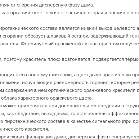
аняя от сгорания дисперсную фазу дыма.
 как органическое горючее, частично сгорая и частично в
ротехнического состава является низкий выход целевого аэ
 сгорании образует шлаковый остаток, задерживающий ген
асителя. Формируемый оранжевый сигнал при этом получае
 поэтому краситель плохо возгоняется, подвергается термо
иводит к его полному сжиганию, а цвет дыма практически пр
 пламени, нарушающие равномерность горения, которые ре
ом содержания в нем органического оранжевого красителя д
 облака характерного оранжевого цвета.
 может применяться при дополнительном введении в структур
, как следствие, выход дыма, то есть целевая эффективно
пиротехнического состава в качестве сигнального (при до
нического красителя.
роисходит фильтрация дыма, дисперсная фаза генерируемог