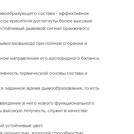
ымообразующего состава - эффективное
ассы красителя достигнуты более высокие
 устойчивый дымовой сигнал оранжевого
дымогазовыхода при полном сгорании и
ном направлении его кислородного баланса,
тивность термической основы состава и
ся заданное время дымообразования, то есть
введение в него нового функционального
 высокую летучесть, служит в качестве
й устойчивый цвет.
й летучестью, хорошей способностью