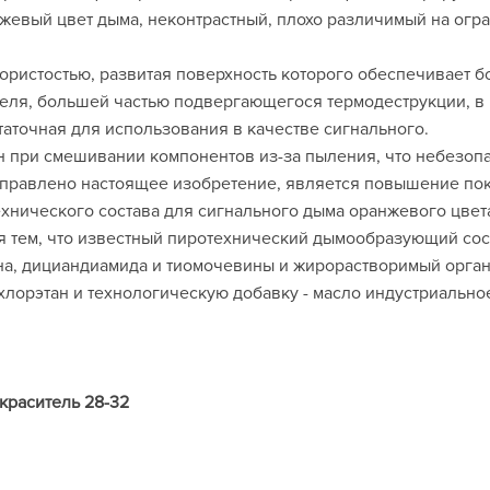
нжевый цвет дыма, неконтрастный, плохо различимый на огра
ористостью, развитая поверхность которого обеспечивает б
теля, большей частью подвергающегося термодеструкции, в
аточная для использования в качестве сигнального.
н при смешивании компонентов из-за пыления, что небезопа
аправлено настоящее изобретение, является повышение по
хнического состава для сигнального дыма оранжевого цвет
я тем, что известный пиротехнический дымообразующий сос
на, дициандиамида и тиомочевины и жирорастворимый орган
хлорэтан и технологическую добавку - масло индустриальн
раситель 28-32