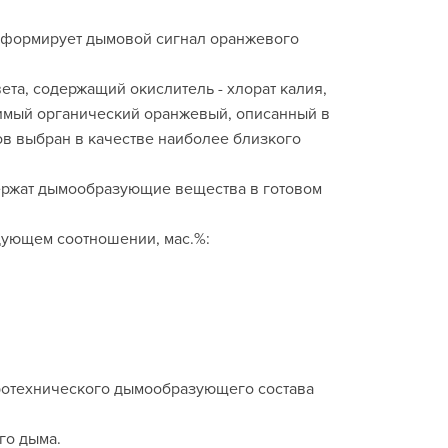
и формирует дымовой сигнал оранжевого
та, содержащий окислитель - хлорат калия,
римый органический оранжевый, описанный в
ов выбран в качестве наиболее близкого
держат дымообразующие вещества в готовом
дующем соотношении, мас.%:
ротехнического дымообразующего состава
го дыма.