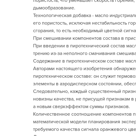
пористость, что уменьшает скорость горения
дымообразование.
Технологическая добавка - масло индустриал
его пористость, исключая нестабильность го
сгорания, то есть необходимый цветной сигн
При смешивании компонентов состава в прис
При введении в пиротехнический состав масл
трению из-за неполного смачивания смешив
Содержание в пиротехническом составе масла
Авторами настоящего изобретения обнаруж
пиротехническом составе: он служит термов
элементы в аэродисперсном состоянии, обес
Следовательно, каждый существенный призна
новизны качества, не присущей признакам в 
а новым сверхэффектом суммы признаков.
Количественное соотношение компонентов п
математической модели планирования экспе
требуемого качества сигнала оранжевого цве