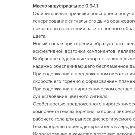
Масло индустриальное 0,9-1,1
Отличительные признаки обеспечили получе
генерирование сигнального дыма оранжевого 
показатели назначения за счет полного обр
цвета.
Новый состав при горении образует насыщен
эффективной возгонки компонентов, являетс
Выбранное содержание хлората калия в дымо
надежно обеспечивающего беспламенное дым
При содержании в предложенном пиротехниче
скорость его горения с образованием пламен
При содержании в пиротехническом составе о
существование цветного сигнала.
Особенностью предложенного пиротехническ
компонента гексахлорэтана, который являетс
рабочего тела для выноса диспергируемого 
Гексахлорэтан переводит краситель в аэрод
Использование в качестве возгоняющегося д