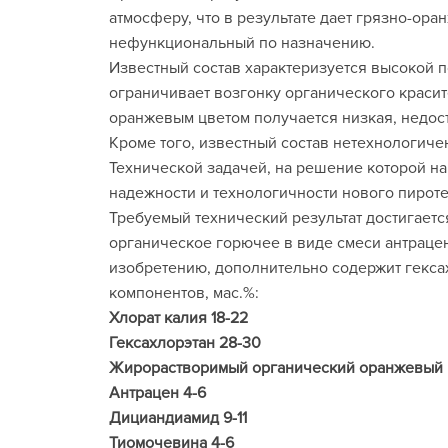
атмосферу, что в результате дает грязно-ора
нефункциональный по назначению.
Известный состав характеризуется высокой п
ограничивает возгонку органического краси
оранжевым цветом получается низкая, недост
Кроме того, известный состав нетехнологиче
Технической задачей, на решение которой н
надежности и технологичности нового пироте
Требуемый технический результат достигаетс
органическое горючее в виде смеси антраце
изобретению, дополнительно содержит гекса
компонентов, мас.%:
Хлорат калия 18-22
Гексахлорэтан 28-30
Жирорастворимый органический оранжевый к
Антрацен 4-6
Дициандиамид 9-11
Тиомочевина 4-6