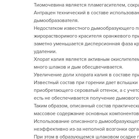
Тиомочевина является пламегасителем, сохр
Антрацен технический в составе использован
дымообразователя.
Недостатком известного дымообразующего пи
жирорастворимого красителя оранжевого при
заметно уменьшается дисперсионная фаза кр
удалении.
Хлорат калия является активным окислителем,
много шлаков и дым обесцвечивается.
Увеличение доли хлората калия в составе пр
Известный состав при горении дает вспышки
приобретающего сероватый оттенок, а с учет
есть не обеспечивается получение дымового
Таким образом, описанный состав практически
массовое содержание основных компонентов и
Использование описанного дымообразующего 
неэффективно из-за неполной возгонки орга
При этом в образующемся шлаковом осадке п