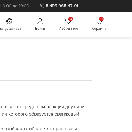
Бытовая пиротехника
 9:00 до 19:00
8 495 968-47-01
0
0
татус заказа
Войти
Избранное
Корзина
х завес посредством реакции двух или
ении которого образуется оранжевый
нжевый как наиболее контрастные и