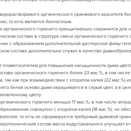
жирорастворимого органического оранжевого красителя бо
ию, то есть является балластным.
и органического горючего принципиально сохранился для о
еском составе в структуре смеси органического горючего о
ение с образованием дополнительной дисперсной фазы ген
ком составе дополнительно служит в качестве дымообразо
ит пламегасителем для повышения насыщенности дыма цвет
аве органического горючего более 23 мас.%, в том числе ан
м, так как при взаимодействии с хлоратом калия (22 мас.%)
 чего белая основа дыма окрашивается в серый цвет, а в ц
ановленному цвету.
ганического горючего меньше 17 мас.%, в том числе антраце
 образованная совокупно с хлоратом калия (18 мас.%), не о
вателей, то есть не сформируется требуемый дымовой оран
ротехнический состав масла индустриального улучшает его