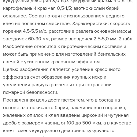
кукурузный декстрин 3,0-6,0: кукурузный крахмал 0,5-1,5;
картофельный крахмал 0,5-1,5; азотнокислый барий
остальное. Состав готовят с использованием водного
клея на лопастном смесителе. Характеристики: скорость
горения 4,5-5.5 м/с, расстояние разлета основной массы
звездочек 60-90 мм, размер звездочек 2,5-5,0 мм. 2 табл.
Изобретение относится к пиротехническим составам и
может быть применено для изготовлений бенгальских
свечей с усиленным красочным эффектом.
Целью изобретения является усиление красочного
эффекта за счет образования крупных искр и
увеличения радиуса разлета их при сохранении
пожарной безопасности.
Поставленная цель достигается тем. что в состав на
основе азотнокислого бария, алюминиевого порошка,
железных опилок и клея введены цирконий и чугунная
дробь с размером частиц от 100 до 500 мкм. а в качестве
клея - смесь кукурузного декстрина. кукурузного