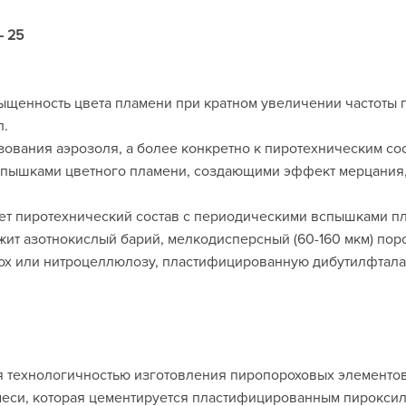
- 25
щенность цвета пламени при кратном увеличении частоты 
л.
зования аэрозоля, а более конкретно к пиротехническим сос
пышками цветного пламени, создающими эффект мерцания,
ует пиротехнический состав с периодическими вспышками пл
ржит азотнокислый барий, мелкодисперсный (60-160 мкм) по
ох или нитроцеллюлозу, пластифицированную дибутилфтала
ся технологичностью изготовления пиропороховых элементо
меси, которая цементируется пластифицированным пироксил