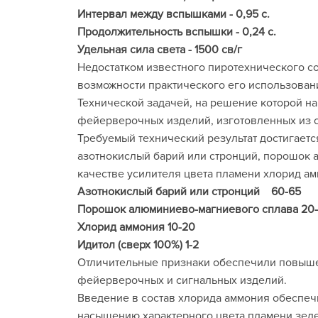
Интервал между вспышками - 0,95 с.
Продолжительность вспышки - 0,24 с.
Удельная сила света - 1500 св/г
Недостатком известного пиротехнического с
возможности практического его использован
Технической задачей, на решение которой н
фейерверочных изделий, изготовленных из с
Требуемый технический результат достигаетс
азотнокислый барий или стронций, порошок а
качестве усилителя цвета пламени хлорид а
Азотнокислый барий или стронций 60-65
Порошок алюминиево-магниевого сплава 20
Хлорид аммония 10-20
Идитол (сверх 100%) 1-2
Отличительные признаки обеспечили повыше
фейерверочных и сигнальных изделий.
Введение в состав хлорида аммония обеспечи
насыщению характерного цвета пламени зеле