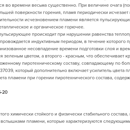
я во времени весьма существенно. При величине очага (по
ольшей поверхности горения, пламя периодически исчезает 
жительности исчезновением пламени является пульсирующим
еталлическое и органическое горючее.
пульсирующее происходит при нарушении равенства теплопр
опровождается индуктивным периодом, в течение которого п
анизованное несовпадение времени подготовки слоя и врем
я зеленым цветом, а второго - красным, что обеспечивает
ложенному пиротехническому составу, совпадающему по бо
37039, который дополнительно включает усилитель цвета п
а пламени при горении пиротехнического состава, содерж
5-20
этого химически стойкого и физически стабильного состава,
 вспышками пламени, которые характеризуются следующими