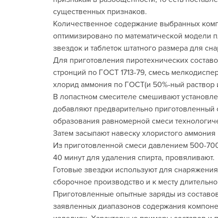
существенных признаков.
Количественное содержание выбранных комп
оптимизировано по математической модели 
звездок и таблеток штатного размера для с
Для приготовления пиротехнических составо
стронций по ГОСТ 1713-79, смесь мелкодиспе
хлорид аммония по ГОСТ(и 50%-ный раствор и
В лопастном смесителе смешивают установле
добавляют предварительно приготовленный с
образования равномерной смеси технологиче
Затем засыпают навеску хлористого аммония 
Из приготовленной смеси давлением 500-700 
40 минут для удаления спирта, провяливают.
Готовые звездки используют для снаряжения
сборочное производство и к месту длительног
Приготовленные опытные заряды из составо
заявленных диапазонов содержания компонен