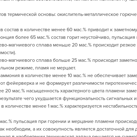
ов термической основы: окислитель-металлическое горюче
в состав в количестве менее 60 мас.% приводит к заметно
онция более 65 мас.% состав горит неустойчиво, пульсация 
во-магниевого сплава меньше 20 мас.% происходит резкое 
мости).
во-магниевого сплава больше 25 мас.% происходит заметно
ильном режиме, пламя не мерцает.
 аммония в количестве менее 10 мас.% не обеспечивает зам
 от фейерверка и не формирует различимости пиротехничес
е 20 мас.% насыщенность характерного цвета пламени замет
езультате чего ухудшается функциональность сигнальных 
 в количестве менее 1 мас.% характеризуется нестабильнос
мас.% пульсация при горении и мерцание пламени происход
к необходим, а их совокупность является достаточной для
ленная в изобретении техническая задача решается не сумм