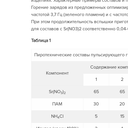
изделиях. Характерные примеры составов и 
Горение зарядов из предложенных оптимизи
частотой 3,7 Гц (зеленого пламени) и с частот
При этом продолжительность вспышки приготов
для составов с Sr(NO3)2 соответственно 0,04-
Таблица 1
Пиротехнические составы пульсирующего 
Содержание компо
Компонент
1
2
Sr(NO
)
65
65
3
2
ПАМ
30
20
NH
Cl
5
15
4