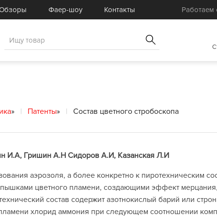
Товары для Фаер-шоу
омплектующие
Обзоры
Фаер-шоу
Контакты
Работаем с
Реквизит для Фаер-шоу
товые комплекты
Услуги
вары для
пецэффектов
Распродажа
C
ика
»
Патенты
»
Состав цветного стробоскопа
ин И.А, Гришин А.Н Сидоров А.И, Казанская Л.И
зования аэрозоля, а более конкретно к пиротехническим сос
пышками цветного пламени, создающими эффект мерцания,
технический состав содержит азотнокислый барий или стро
а пламени хлорид аммония при следующем соотношении комп