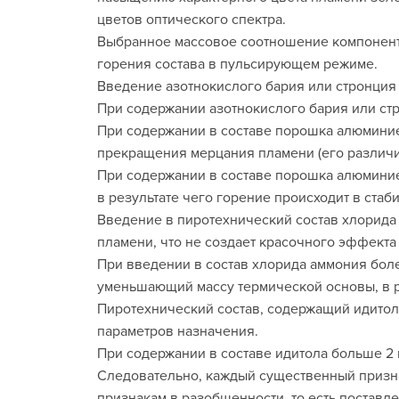
цветов оптического спектра.
Выбранное массовое соотношение компонент
горения состава в пульсирующем режиме.
Введение азотнокислого бария или стронция 
При содержании азотнокислого бария или стр
При содержании в составе порошка алюминие
прекращения мерцания пламени (его различи
При содержании в составе порошка алюминие
в результате чего горение происходит в стаб
Введение в пиротехнический состав хлорида
пламени, что не создает красочного эффекта
При введении в состав хлорида аммония боле
уменьшающий массу термической основы, в р
Пиротехнический состав, содержащий идитол
параметров назначения.
При содержании в составе идитола больше 2 
Следовательно, каждый существенный призна
признакам в разобщенности, то есть постав