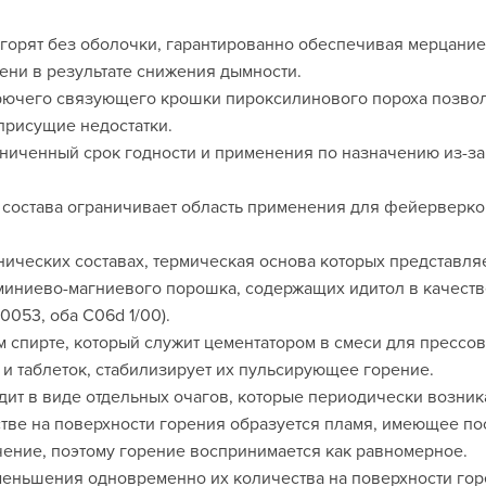
горят без оболочки, гарантированно обеспечивая мерцание
мени в результате снижения дымности.
рючего связующего крошки пироксилинового пороха позволя
присущие недостатки.
ниченный срок годности и применения по назначению из-за
состава ограничивает область применения для фейерверков,
ических составах, термическая основа которых представляе
иниево-магниевого порошка, содержащих идитол в качеств
053, оба С06d 1/00).
м спирте, который служит цементатором в смеси для прессо
 таблеток, стабилизирует их пульсирующее горение.
дит в виде отдельных очагов, которые периодически возни
стве на поверхности горения образуется пламя, имеющее п
учение, поэтому горение воспринимается как равномерное.
меньшения одновременно их количества на поверхности гор