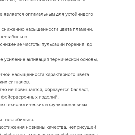
е является оптимальным для устойчивого
му снижению насыщенности цвета пламени.
нестабильна.
снижение частоты пульсаций горения, до
е усиление активация термической основы,
етной насыщенности характерного цвета
ких сигналов.
но не повышается, образуется балласт,
и фейерверочных изделий.
тью технологических и функциональных
ит нестабильно.
 достижения новизны качества, неприсущей
ой эффектов, а новым сверхэффектом суммы