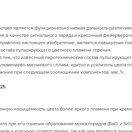
остава является функционально низкая дальность различимо
ия в качестве сигнального заряда и красочный фейервероч
аправлено настоящее изобретение, является повышение пок
остава пульсирующего цветного пламени горения.
я тем, что известный пиротехнический состав пульсирующе
люминиево-магниевого сплава, идитол и усилитель цвета п
ммония при следующем соотношении компонентов, мас.%:
-25
нную насыщенность цвета более яркого пламени при кратн
ло при его горении образование монохлоридов (ВаСl и SrCl
ным и красным соответственно, так как они являются лучши