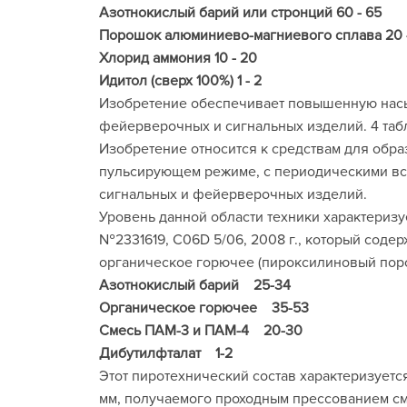
Азотнокислый барий или стронций 60 - 65
Порошок алюминиево-магниевого сплава 20 
Хлорид аммония 10 - 20
Идитол (сверх 100%) 1 - 2
Изобретение обеспечивает повышенную насы
фейерверочных и сигнальных изделий. 4 таб
Изобретение относится к средствам для обра
пульсирующем режиме, с периодическими вс
сигнальных и фейерверочных изделий.
Уровень данной области техники характериз
№2331619, С06D 5/06, 2008 г., который соде
органическое горючее (пироксилиновый пор
Азотнокислый барий 25-34
Органическое горючее 35-53
Смесь ПАМ-3 и ПАМ-4 20-30
Дибутилфталат 1-2
Этот пиротехнический состав характеризует
мм, получаемого проходным прессованием с