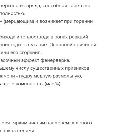
верхности заряда, способной гореть во
полностью.
 (мерцающим) и возникает при горении
ихода и теплоотвода в зонах реакций
роисходит затухание. Основной причиной
ени его сгорания.
 красочный эффект фейерверка.
льшему числу существенных признаков,
ламени - пудру медную размольную,
ащего компоненты (мас.%):
 горят ярким чистым пламенем зеленого
 показателями: