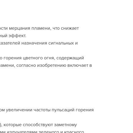
сти мерцания пламени, что снижает
ный эффект.
азателей назначения сигнальных и
го горения цветного огня, содержащий
ламени, согласно изобретению включает в
ом увеличении частоты пульсаций горения
), которые способствуют заметному
ми излучателями зеленого и красного