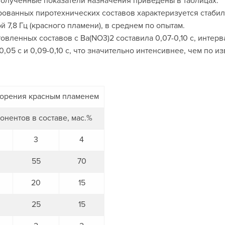
полученные показатели назначения приведены в таблицах.
рованных пиротехнических составов характеризуется стаби
ой 7,8 Гц (красного пламени), в среднем по опытам.
ленных составов с Ва(NO3)2 составила 0,07-0,10 с, интерва
0,05 с и 0,09-0,10 с, что значительно интенсивнее, чем по 
горения красным пламенем
нентов в составе, мас.%
3
4
55
70
20
15
25
15