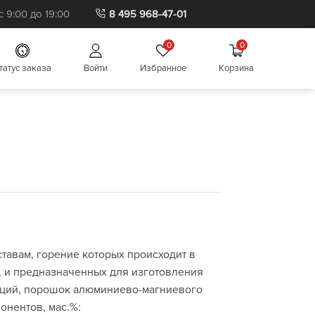
Бытовая пиротехника
 9:00 до 19:00
8 495 968-47-01
0
0
татус заказа
Войти
Избранное
Корзина
тавам, горение которых происходит в
 и предназначенных для изготовления
нций, порошок алюминиево-магниевого
онентов, мас.%: