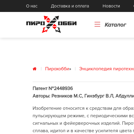
Реактивы
О нас
Доставка и оплата
Новости
К
Книги
Го
Картонные и бумажные изделия
То
Каталог
Токарные изделия, прессформы
с
Пирохобби
»
Энциклопедия пиротехн
Патент №2448936
Авторы: Резников М.С, Гинзбург В.Л, Абдулл
Изобретение относится к средствам для обра
пульсирующем режиме, с периодическими вс
сигнальных и фейерверочных изделий. Пиро
сплава, идитол и в качестве усилителя цвет