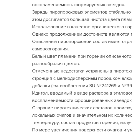
воспламеняемость формируемых звездок.
Заряды пиропороховых элементов стабильно 
этом достигается большая чистота цвета пла
Использование в качестве органического го
Однако продолжением достоинств являются 
Описанный пиропороховой состав имеет огра
самовозгорания.
Белый цвет пламени при горении описанного 
разнообразия цветов.
Отмеченные недостатки устранены в пиротехн
стронция с мелкодисперсным порошком алюм
добавки (см. изобретения SU №241269 и №390
Идитол, вводимый в виде раствора в этилово
воспламеняемости сформированных звездок и
Сгорание пиротехнических составов происхо
локальных очагов и значительном их количе
температуру, состав продуктов горения, изл
По мере увеличения поверхности очагов и у