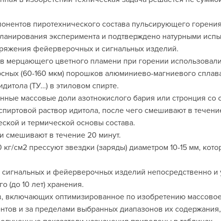
онентов пиротехнического состава пульсирующего горени
планирования эксперимента и подтверждено натурными исп
наряжения фейерверочных и сигнальных изделий.
в мерцающего цветного пламени при горении использовали
рсных (60-160 мкм) порошков алюминиево-магниевого сплав
дитола (ТУ…) в этиловом спирте.
нные массовые доли азотнокислого бария или стронция со 
пиртовой раствор идитола, после чего смешивают в течение
ской и термической основы состава.
и смешивают в течение 20 минут.
кг/см2 прессуют звездки (заряды) диаметром 10-15 мм, кот
 сигнальных и фейерверочных изделий непосредственно и у
о (до 10 лет) хранения.
в, включающих оптимизированное по изобретению массовое
тов и за пределами выбранных диапазонов их содержания,