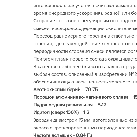
интенсивность излучения начинают изменятьс
время очередного ускорения), равной или б
Сгорание составов с регулярным по продол
смесей: кислородосодержащий окислитель-м
Переход равномерного горения в стабильно 
горения, где взаимодействие компонентов с
периодичности сгорания смеси является орг
При этом пламя первого состава окрашиваетс
В качестве наиболее близкого аналога пред
выбран состав, описанный в изобретении №2
обеспечивающую насыщенность зеленого цвет
Азотнокислый барий 70-75
Порошок алюминиево-магниевого сплава 1
Пудра медная размольная 8-12
Идитол (сверх 100%) 1-2
Звездки диаметром 15 мм, изготовленные из 
окраса с кратковременными периодическими
Частота вспышек - 0,84 Гц