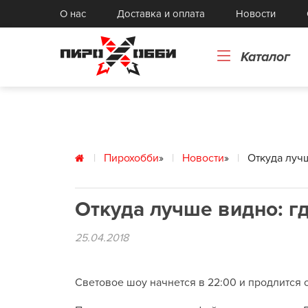
Реактивы
О нас
Доставка и оплата
Новости
К
Книги
Го
Картонные и бумажные изделия
То
Каталог
Токарные изделия, прессформы
с
Пирохобби
»
Новости
»
Откуда луч
Откуда лучше видно: г
25.04.2018
Световое шоу начнется в 22:00 и продлится 