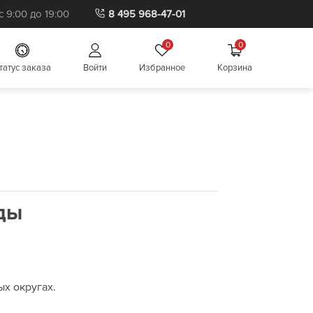
Бытовая пиротехника
 9:00 до 19:00
8 495 968-47-01
0
0
татус заказа
Войти
Избранное
Корзина
еды
ых округах.