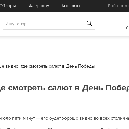
Товары для Фаер-шоу
омплектующие
Обзоры
Фаер-шоу
Контакты
Работаем с
Реквизит для Фаер-шоу
товые комплекты
Услуги
вары для
пецэффектов
Распродажа
C
ше видно: где смотреть салют в День Победы
де смотреть салют в День Поб
около пяти минут — его будет хорошо видно во всех столичн