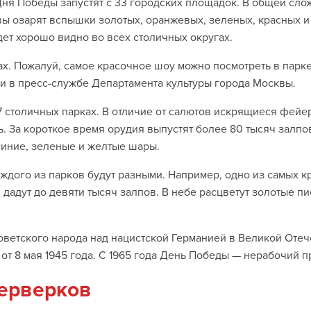
ня Победы запустят с 33 городских площадок. В общей слож
вы озарят вспышки золотых, оранжевых, зеленых, красных и
дет хорошо видно во всех столичных округах.
х. Пожалуй, самое красочное шоу можно посмотреть в парке
али в пресс-службе Департамента культуры города Москвы.
7 столичных парках. В отличие от салютов искрящиеся фей
ь. За короткое время орудия выпустят более 80 тысяч залпов
синие, зеленые и желтые шары.
ждого из парков будут разными. Например, одно из самых 
 дадут до девяти тысяч залпов. В небе расцветут золотые п
ветского народа над нацистской Германией в Великой Отече
т 8 мая 1945 года. С 1965 года День Победы — нерабочий 
ерверков