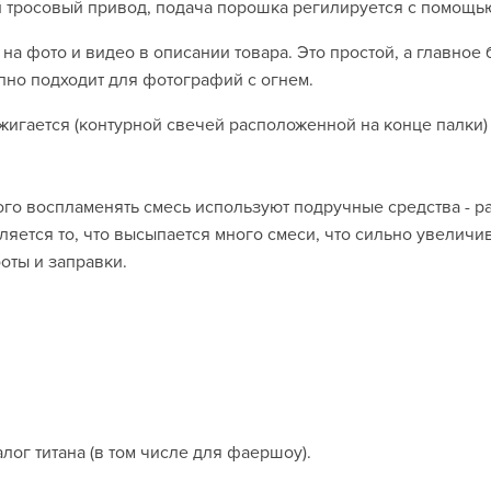
й тросовый привод, подача порошка регилируется с помощь
 на фото и видео в описании товара. Это простой, а главно
епно подходит для фотографий с огнем.
игается (контурной свечей расположенной на конце палки) и
ого воспламенять смесь используют подручные средства - 
ляется то, что высыпается много смеси, что сильно увеличив
боты и заправки.
лог титана (в том числе для фаершоу).