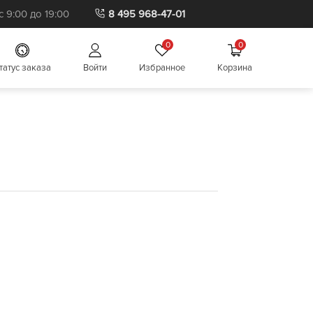
Бытовая пиротехника
 9:00 до 19:00
8 495 968-47-01
0
0
татус заказа
Войти
Избранное
Корзина