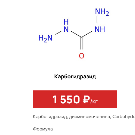
Карбогидразид, диаминомочевина, Carbohydra
Формула