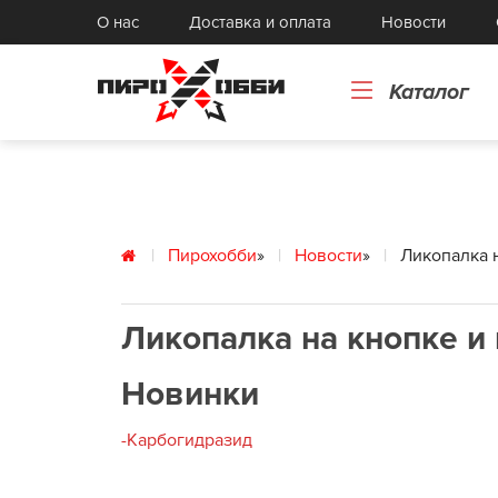
Реактивы
О нас
Доставка и оплата
Новости
К
Книги
Го
Картонные и бумажные изделия
То
Каталог
Токарные изделия, прессформы
с
Пирохобби
»
Новости
»
Ликопалка н
Ликопалка на кнопке и 
Новинки
-Карбогидразид