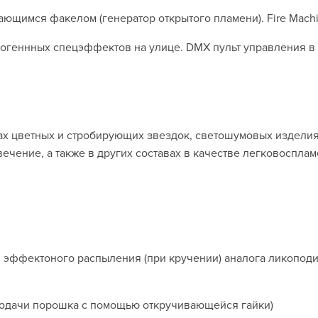
ающимся факелом (генератор открытого пламени). Fire Machi
огеннных спецэффектов на улице. DMX пульт управления в
ах цветных и стробирующих звездок, светошумовых изделия
вечение, а также в других составах в качестве легковосп
 эффектоного распыления (при кручении) аналога ликоподи
 подачи порошка с помощью откручивающейся гайки)