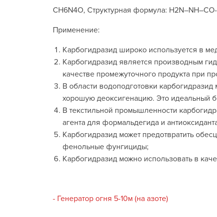
CH6N4O, Структурная формула: H2N–NH–CO
Применение:
Карбогидразид широко используется в мед
Карбогидразид является производным гид
качестве промежуточного продукта при пр
В области водоподготовки карбогидразид 
хорошую деоксигенацию. Это идеальный б
В текстильной промышленности карбогидр
агента для формальдегида и антиоксиданта 
Карбогидразид может предотвратить обесц
фенольные фунгициды;
Карбогидразид можно использовать в кач
- Генератор огня 5-10м (на азоте)