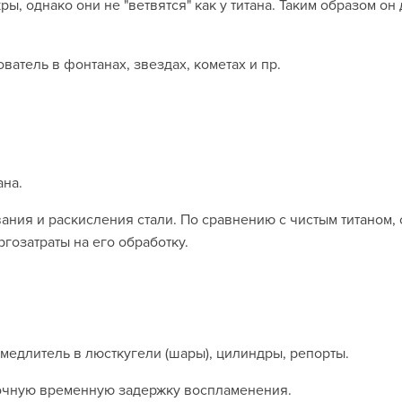
ы, однако они не "ветвятся" как у титана. Таким образом о
атель в фонтанах, звездах, кометах и пр.
ана.
ания и раскисления стали. По сравнению с чистым титаном,
ргозатраты на его обработку.
медлитель в люсткугели (шары), цилиндры, репорты.
точную временную задержку воспламенения.