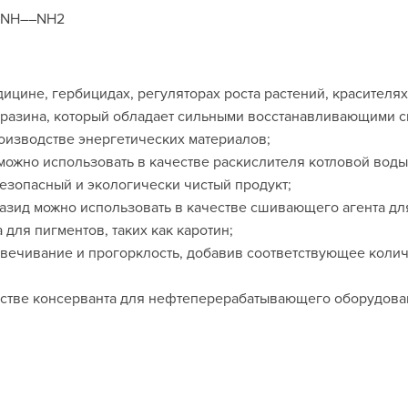
-NH––NH2
ицине, гербицидах, регуляторах роста растений, красителя
разина, который обладает сильными восстанавливающими св
оизводстве энергетических материалов;
можно использовать в качестве раскислителя котловой воды
езопасный и экологически чистый продукт;
азид можно использовать в качестве сшивающего агента дл
для пигментов, таких как каротин;
вечивание и прогорклость, добавив соответствующее колич
естве консерванта для нефтеперерабатывающего оборудов