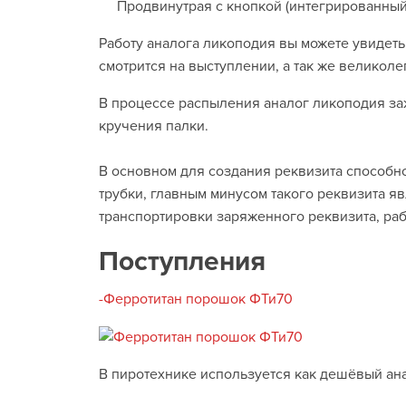
Продвинутрая с кнопкой (интегрированны
Работу аналога ликоподия вы можете увидеть
смотрится на выступлении, а так же великол
В процессе распыления аналог ликоподия заж
кручения палки.
В основном для создания реквизита способн
трубки, главным минусом такого реквизита яв
транспортировки заряженного реквизита, ра
Поступления
-Ферротитан порошок ФТи70
В пиротехнике используется как дешёвый ана