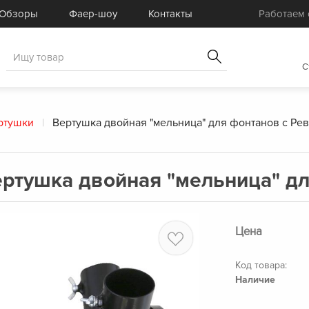
Готовые комплекты
Услуги
Обзоры
Фаер-шоу
Контакты
Работаем с
Товары для спецэффектов
Распродажа
C
ртушки
Вертушка двойная "мельница" для фонтанов с Ре
ртушка двойная "мельница" д
Цена
Код товара:
Наличие