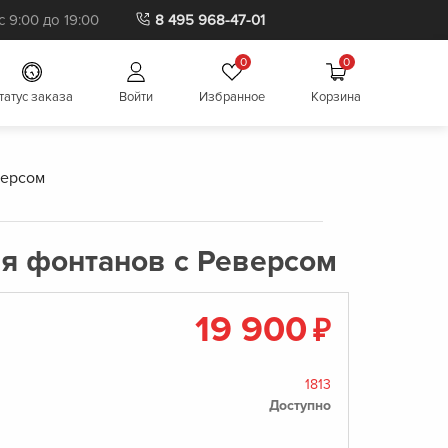
 9:00 до 19:00
8 495 968-47-01
0
0
татус заказа
Войти
Избранное
Корзина
версом
ля фонтанов с Реверсом
19 900
₽
1813
Доступно