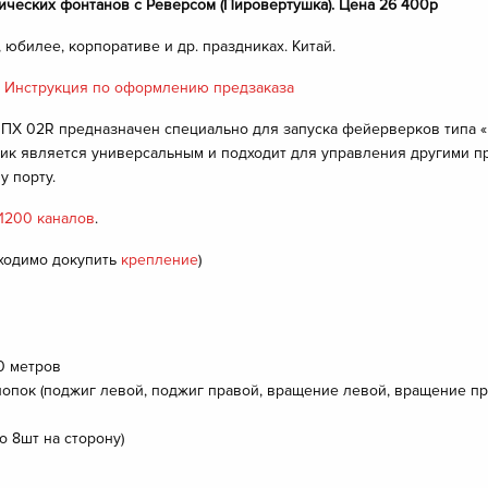
ических фонтанов с Реверсом (Пировертушка).
Цена 26 400р
юбилее, корпоративе и др. праздниках. Китай.
!
Инструкция по оформлению предзаказа
 ПХ 02R предназначен специально для запуска фейерверков типа 
чик является универсальным и подходит для управления другими 
 порту.
 1200 каналов
.
ходимо докупить
крепление
)
0 метров
нопок (поджиг левой, поджиг правой, вращение левой, вращение п
 8шт на сторону)