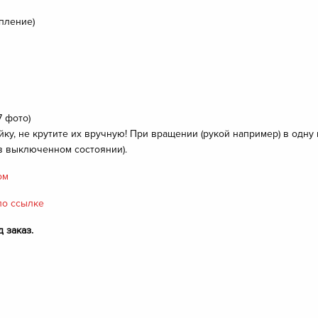
пление)
 фото)
йку, не крутите их вручную! При вращении (рукой например) в одну
в выключенном состоянии).
ом
по ссылке
 заказ.