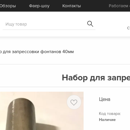
Готовые комплекты
Услуги
Обзоры
Фаер-шоу
Контакты
Работаем с
Товары для спецэффектов
Распродажа
C
р для запрессовки фонтанов 40мм
Набор для запр
Цена
Код товара:
Наличие