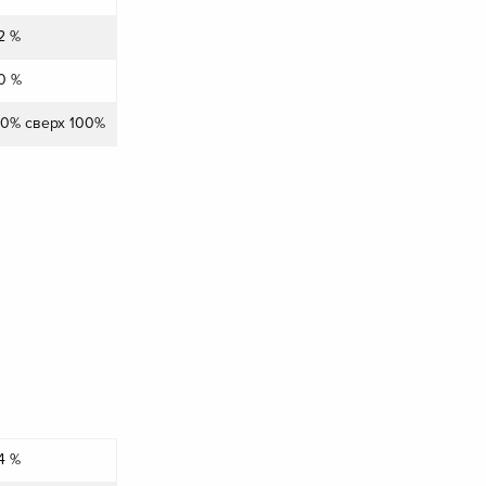
2 %
0 %
0% сверх 100%
4 %