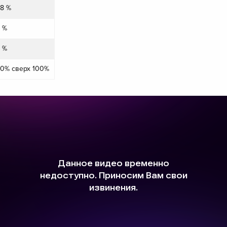
8 %
 %
 %
0% сверх 100%