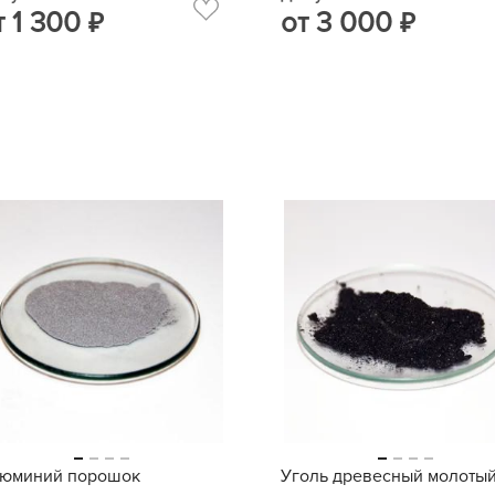
т
1 300
от
3 000
₽
₽
юминий порошок
Уголь древесный молоты