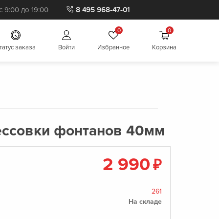
 9:00 до 19:00
8 495 968-47-01
0
0
татус заказа
Войти
Избранное
Корзина
ессовки фонтанов 40мм
2 990
₽
261
На складе