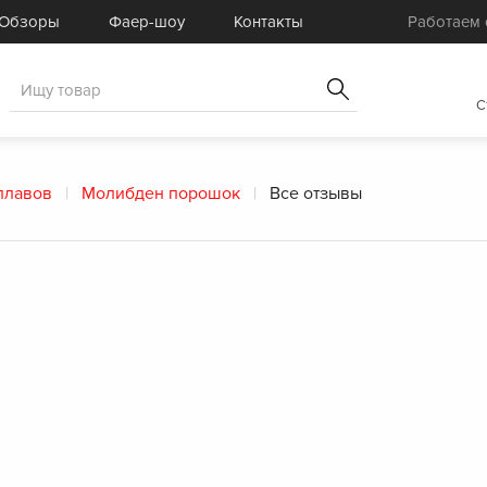
Готовые комплекты
Услуги
Обзоры
Фаер-шоу
Контакты
Работаем с
Товары для спецэффектов
Распродажа
C
плавов
Молибден порошок
Все отзывы