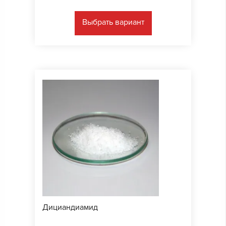
Выбрать вариант
Дициандиамид