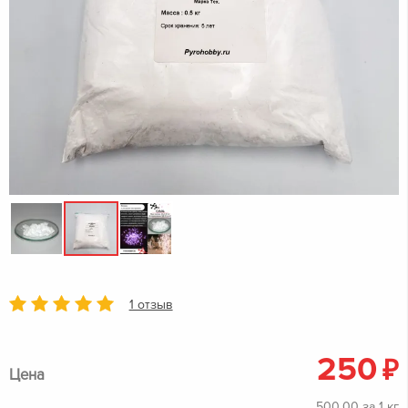
1 отзыв
250
₽
Цена
500,00 за 1 кг