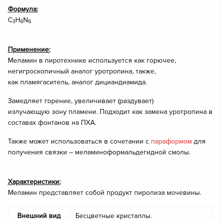
Формула:
C
H
N
3
6
6
Применение:
Меламин в пиротехнике используется как горючее,
негигроскопичный аналог уротропина, также,
как пламягаситель, аналог дициандиамида.
Замедляет горение, увеличивает (раздувает)
излучающую зону пламени. Подходит как замена уротропина в
составах фонтанов на ПХА.
Также может использоваться в сочетании с
параформом
для
получения связки – меламиноформальдегидной смолы.
Характеристики:
Меламин представляет собой продукт пиролиза мочевины.
Внешний вид
Бесцветные кристаллы.