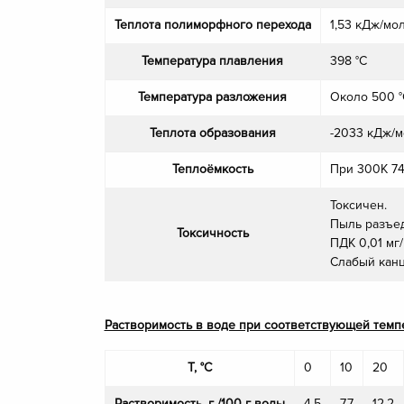
Теплота полиморфного перехода
1,53 кДж/мо
Температура плавления
398 °С
Температура разложения
Около 500 °
Теплота образования
-2033 кДж/м
Теплоёмкость
При 300K 746
Токсичен.
Пыль разъед
Токсичность
ПДК 0,01 мг
Слабый канц
Растворимость в воде при соответствующей темп
T, °C
0
10
20
Растворимость, г /100 г воды
4,5
7,7
12,2