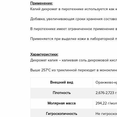
Применение:
Калий дихромат в пиротехнике используется как 
Добавка, увеличивающая сроки хранения составо
В пиротехнике имеет ограниченное применение в 
Применяется при выделке кожи в лабораторной пр
Характеристики:
Дихромат калия – калиевая соль дихромовой кисл
Выше 257°С из триклинной переходит в монокли
Внешний вид
Оранжево-к
Плотность
2,676-2,723 г
Молярная масса
294,22 г/мол
Гигроскопичность
Не гигроско