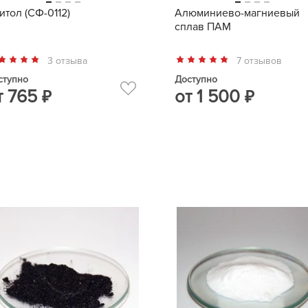
итол (СФ-0112)
Алюминиево-магниевый
сплав ПАМ
3 отзыва
7 отзывов
ступно
Доступно
т
765
от
1 500
₽
₽