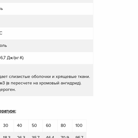
ль
С
оль
,7 Дж/(кг·К)
ает слизистые оболочки и хрящевые ткани.
/м3 (в пересчете на хромовый ангидрид).
ероген.
ературе:
30
40
50
60
80
100
18,3
26,3
35,7
46,4
70,9
95,7