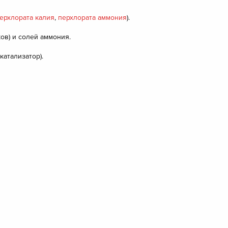
ерхлората калия
,
перхлората аммония
).
ков) и солей аммония.
катализатор).