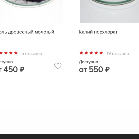
оль древесный молотый
Калий перхлорат
5 отзывов
19 отзывов
ступно
Доступно
т
450
от
550
₽
₽