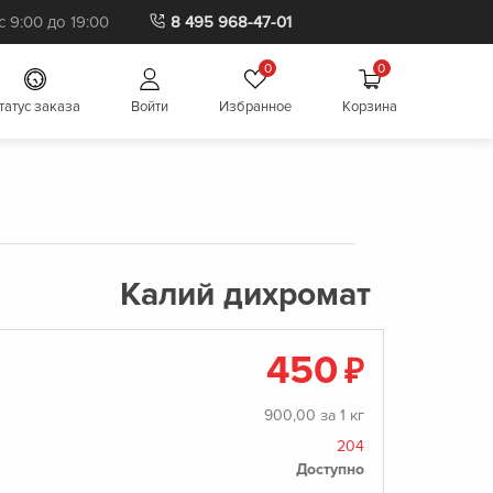
 9:00 до 19:00
8 495 968-47-01
0
0
татус заказа
Войти
Избранное
Корзина
Калий дихромат
450
₽
900,00 за 1 кг
204
Доступно