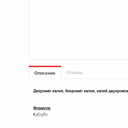
Отзывы
Описание
Дихромат калия, бихромат калия, калий двухромо
Формула:
K
Cr
O
2
2
7