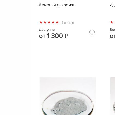
Аммоний дихромат
Ид
1 отзыв
Доступно
До
от
1 300
о
₽