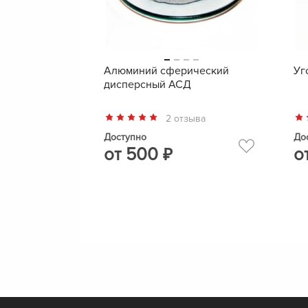
Алюминий сферический
Уг
дисперсный АСД
2 отзыва
Доступно
До
от
500
о
₽