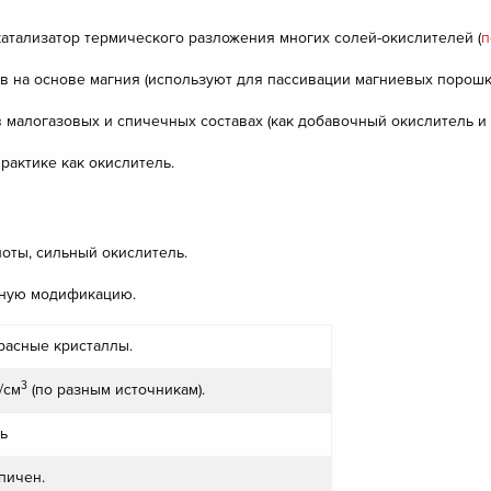
катализатор термического разложения многих солей-окислителей (
п
в на основе магния (используют для пассивации магниевых порош
малогазовых и спичечных составах (как добавочный окислитель и 
актике как окислитель.
оты, сильный окислитель.
нную модификацию.
расные кристаллы.
3
/см
(по разным источникам).
ь
пичен.