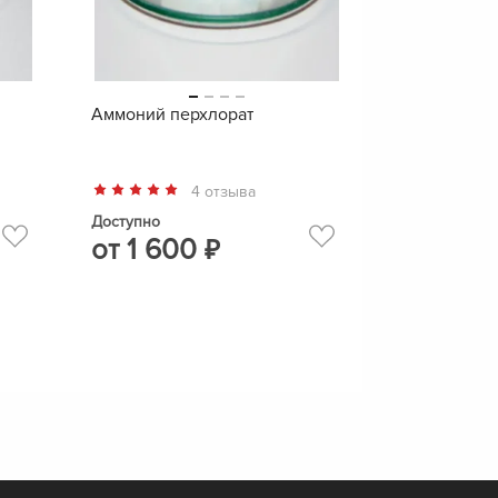
Аммоний перхлорат
4 отзыва
Доступно
от
1 600
₽